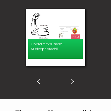
2:40
Oberarmmnuskeln –
M.biceps brachii