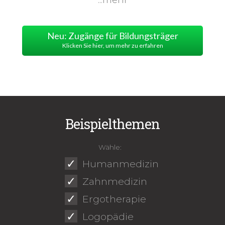
...mehr
Neu: Zugänge für Bildungsträger
Klicken Sie hier, um mehr zu erfahren
Beispielthemen
Wähle:
✓
Humanmedizin
✓
Zahnmedizin
✓
Ergotherapie
✓
Logopädie